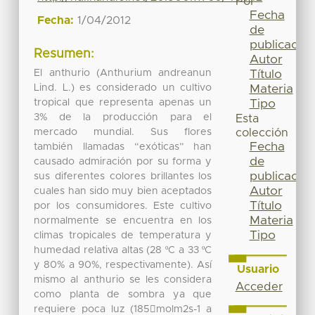
Por
Fecha
Fecha:
1/04/2012
de
publicación
Resumen:
Autor
El anthurio (Anthurium andreanun
Título
Lind. L.) es considerado un cultivo
Materia
tropical que representa apenas un
Tipo
3% de la producción para el
Esta
mercado mundial. Sus flores
colección
Fecha
también llamadas “exóticas” han
de
causado admiración por su forma y
publicación
sus diferentes colores brillantes los
Autor
cuales han sido muy bien aceptados
Título
por los consumidores. Este cultivo
Materia
normalmente se encuentra en los
Tipo
climas tropicales de temperatura y
humedad relativa altas (28 ºC a 33 ºC
y 80% a 90%, respectivamente). Así
Usuario
mismo al anthurio se les considera
Acceder
como planta de sombra ya que
requiere poca luz (185molm2s-1 a