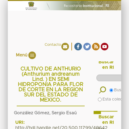
Contacto
Menú
Buscar
en RI
CULTIVO DE ANTHURIO
(Anthurium andreanum
Lind. ) EN SEMI
HIDROPONIA PARA FLOR
DE CORTE EN LA REGION
Buscar 
SUR DEL ESTADO DE
Esta colecció
MEXICO.
González Gómez, Sergio Esaú
Buscar
en RI
URI:
http://hdl.handle.net/20.500.11799/40642