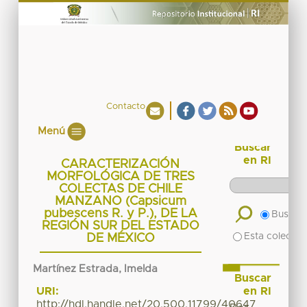
Contacto
Menú
Buscar
en RI
CARACTERIZACIÓN
MORFOLÓGICA DE TRES
COLECTAS DE CHILE
MANZANO (Capsicum
pubescens R. y P.), DE LA
Buscar 
REGIÓN SUR DEL ESTADO
Esta colecció
DE MÉXICO
Martínez Estrada, Imelda
Buscar
en RI
URI:
http://hdl.handle.net/20.500.11799/40647