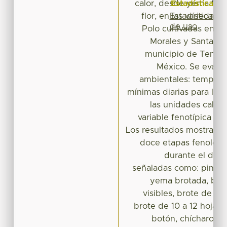
Estadísticas
calor, desde yema flor
Estadísticas
flor, en las variedad
de uso
Polo cultivadas en la
Morales y Santa Ana
municipio de Tenanc
México. Se evalua
ambientales: tempera
mínimas diarias para la 
las unidades calor 
variable fenotípica alt
Los resultados mostraron 
doce etapas fenológic
durante el desar
señaladas como: pinch,
yema brotada, brot
visibles, brote de 6 a
brote de 10 a 12 hojas v
botón, chícharo p