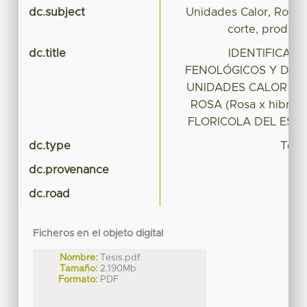
dc.subject
Unidades Calor, Rosa x
corte, producc
dc.title
IDENTIFICAC
FENOLÓGICOS Y DET
UNIDADES CALOR EN 
ROSA (Rosa x hibrid
FLORICOLA DEL EST
dc.type
Tesi
dc.provenance
dc.road
Ficheros en el objeto digital
Nombre:
Tesis.pdf
Tamaño:
2.190Mb
Formato:
PDF