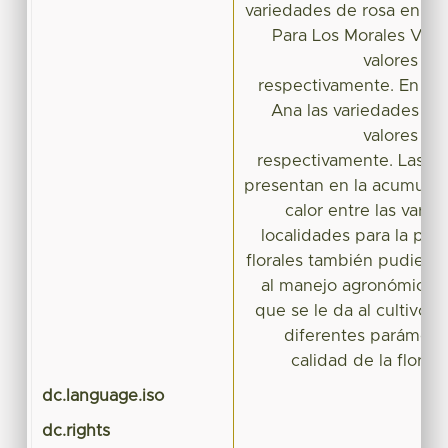
variedades de rosa en am
Para Los Morales Vega
valores de
respectivamente. En ta
Ana las variedades Ve
valores de
respectivamente. Las va
presentan en la acumulac
calor entre las varie
localidades para la pro
florales también pudieran
al manejo agronómico y
que se le da al cultivo,
diferentes parámetro
calidad de la flor y
dc.language.iso
dc.rights