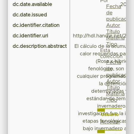
Por
dc.date.available
2016-
Fecha
de
dc.date.issued
publicación
Autor
dc.identifier.citation
Título
dc.identifier.uri
http://hdl.handle.net/20
Materia
Tipo
dc.description.abstract
El cálculo de la acumula
Esta
calor requeridas para e
colección
(Rosa x hibrida)
Fecha
de
fenológico, son de
publicación
cualquier programación d
Autor
la obtención d
Título
determinadas y p
Materia
estándar de temper
Tipo
invernadero. El
investigación fue la iden
Usuario
etapas fenológicas de
Acceder
bajo invernadero a pa