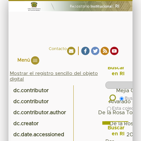
Contacto
Menú
Buscar
Mostrar el registro sencillo del objeto
en RI
digital
dc.contributor
Mejía Car
Buscar 
dc.contributor
Alvarado Nav
Esta colecció
dc.contributor.author
De la Rosa Torres
dc.creator
De la Rosa T
Buscar
en RI
dc.date.accessioned
2016-