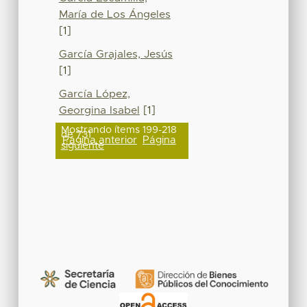
María de Los Ángeles
[1]
García Grajales, Jesús
[1]
García López,
Georgina Isabel
[1]
Mostrando ítems 199-218
de 731
Página anterior
Página
siguiente