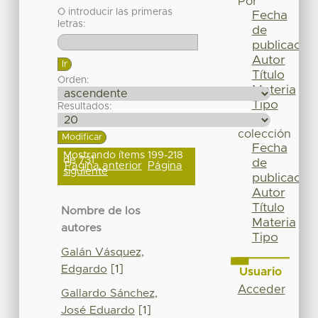
Por
O introducir las primeras
Fecha
letras:
de
publicación
Autor
Título
Orden:
Materia
Tipo
Resultados:
Esta
colección
Fecha
Mostrando ítems 199-218
de 731
de
Página anterior
Página
siguiente
publicación
Autor
Título
Nombre de los
Materia
autores
Tipo
Galán Vásquez,
Edgardo
[1]
Usuario
Acceder
Gallardo Sánchez,
José Eduardo
[1]