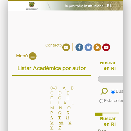
Contacto
Menú
Buscar
Listar Académica por autor
en RI
0-9
A
B
Buscar 
C
D
E
F
G
H
Esta colecció
I
J
K
L
M
N
O
P
Q
R
S
T
U
Buscar
V
W
X
en RI
Y
Z