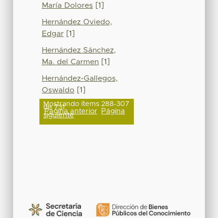
María Dolores
[1]
Hernández Oviedo,
Edgar
[1]
Hernández Sánchez,
Ma. del Carmen
[1]
Hernández-Gallegos,
Oswaldo
[1]
Mostrando ítems 288-307
de 731
Página anterior
Página
siguiente