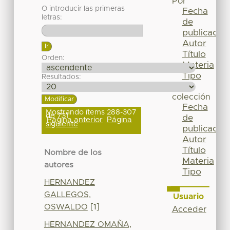
Por
O introducir las primeras
Fecha
letras:
de
publicación
Autor
Título
Orden:
Materia
Tipo
Resultados:
Esta
colección
Fecha
Mostrando ítems 288-307
de 731
de
Página anterior
Página
siguiente
publicación
Autor
Título
Nombre de los
Materia
autores
Tipo
HERNANDEZ
GALLEGOS,
Usuario
OSWALDO
[1]
Acceder
HERNANDEZ OMAÑA,