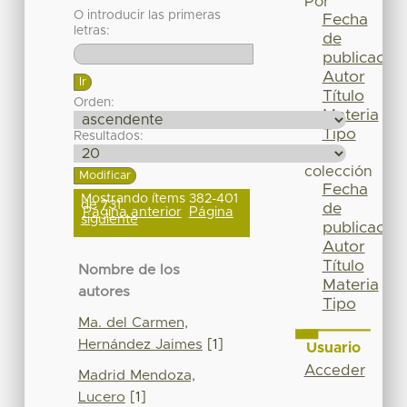
Por
O introducir las primeras
Fecha
letras:
de
publicación
Autor
Título
Orden:
Materia
Tipo
Resultados:
Esta
colección
Fecha
Mostrando ítems 382-401
de 731
de
Página anterior
Página
siguiente
publicación
Autor
Título
Nombre de los
Materia
autores
Tipo
Ma. del Carmen,
Hernández Jaimes
[1]
Usuario
Acceder
Madrid Mendoza,
Lucero
[1]