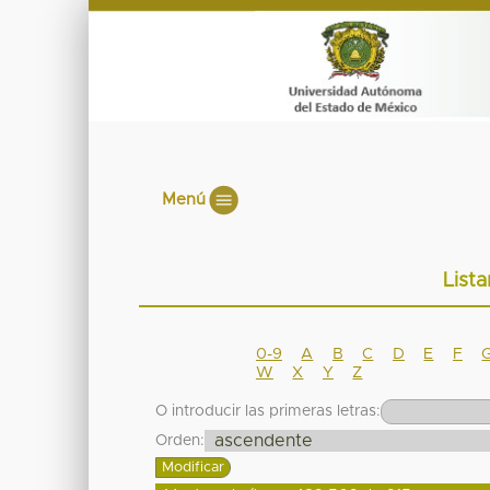
Menú
List
0-9
A
B
C
D
E
F
W
X
Y
Z
O introducir las primeras letras:
Orden: