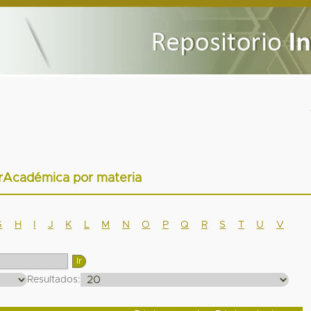
arAcadémica por materia
G
H
I
J
K
L
M
N
O
P
Q
R
S
T
U
V
Resultados: