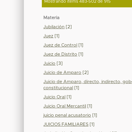
Mostrando ítems 483-502 de 915
Materia
Jubilación
[2]
Juez
[1]
Juez de Control
[1]
Juez de Distrito
[1]
Juicio
[3]
Juicio de Amparo
[2]
Juicio de Amparo, directo, indirecto, go
constitucional
[1]
Juicio Oral
[1]
Juicio Oral Mercantil
[1]
juicio penal acusatorio
[1]
JUICIOS FAMILIARES
[1]