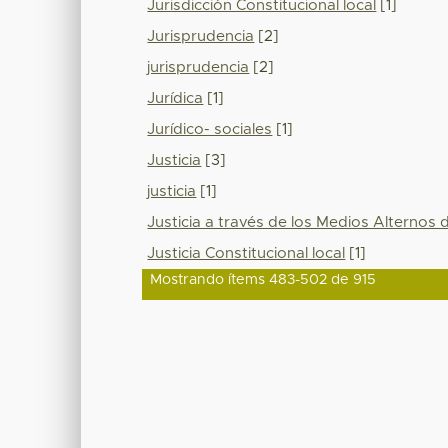
Jurisdicción Constitucional local
[1]
Jurisprudencia
[2]
jurisprudencia
[2]
Jurídica
[1]
Jurídico- sociales
[1]
Justicia
[3]
justicia
[1]
Justicia a través de los Medios Alternos 
Justicia Constitucional local
[1]
Mostrando ítems 483-502 de 915