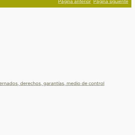
Página anterior
Página siguiente
bernados, derechos, garantías, medio de control