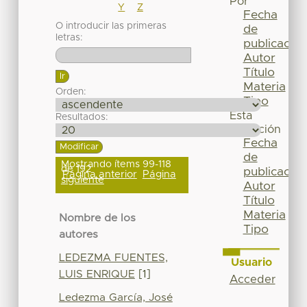
Por
Y
Z
Fecha
O introducir las primeras
de
letras:
publicación
Autor
Título
Materia
Orden:
Tipo
Esta
Resultados:
colección
Fecha
de
Mostrando ítems 99-118
de 192
publicación
Página anterior
Página
siguiente
Autor
Título
Materia
Nombre de los
Tipo
autores
LEDEZMA FUENTES,
Usuario
LUIS ENRIQUE
[1]
Acceder
Ledezma García, José