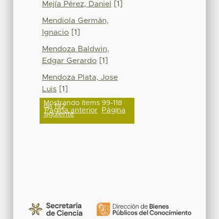
Mejía Pérez, Daniel
[1]
Mendiola Germán,
Ignacio
[1]
Mendoza Baldwin,
Edgar Gerardo
[1]
Mendoza Plata, Jose
Luis
[1]
Mostrando ítems 99-118
de 192
Página anterior
Página
siguiente