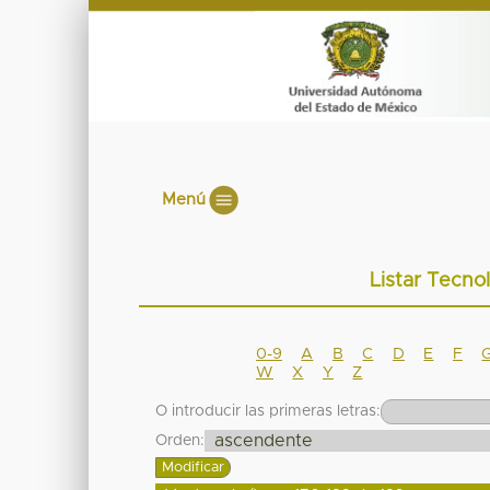
Menú
Listar Tecno
0-9
A
B
C
D
E
F
W
X
Y
Z
O introducir las primeras letras:
Orden: