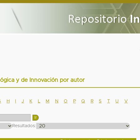
lógica y de Innovación por autor
G
H
I
J
K
L
M
N
O
P
Q
R
S
T
U
V
Resultados: