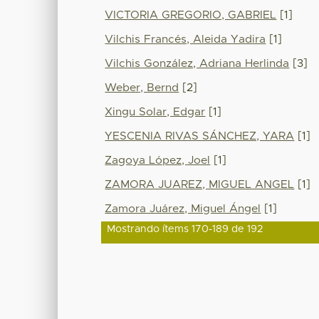
VICTORIA GREGORIO, GABRIEL
[1]
Vilchis Francés, Aleida Yadira
[1]
Vilchis González, Adriana Herlinda
[3]
Weber, Bernd
[2]
Xingu Solar, Edgar
[1]
YESCENIA RIVAS SÁNCHEZ, YARA
[1]
Zagoya López, Joel
[1]
ZAMORA JUAREZ, MIGUEL ANGEL
[1]
Zamora Juárez, Miguel Ángel
[1]
Mostrando ítems 170-189 de 192