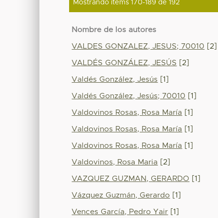
Mostrando ítems 170-189 de 192
Nombre de los autores
VALDES GONZALEZ, JESUS; 70010
[2]
VALDÉS GONZÁLEZ, JESÚS
[2]
Valdés González, Jesús
[1]
Valdés González, Jesús; 70010
[1]
Valdovinos Rosas, Rosa María
[1]
Valdovinos Rosas, Rosa María
[1]
Valdovinos Rosas, Rosa María
[1]
Valdovinos, Rosa Maria
[2]
VAZQUEZ GUZMAN, GERARDO
[1]
Vázquez Guzmán, Gerardo
[1]
Vences García, Pedro Yair
[1]