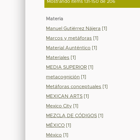
Mostrando ítems 131-150 de 206
Materia
Manuel Gutiérrez Nájera
[1]
Marcos y metáforas
[1]
Material Aunténtico
[1]
Materiales
[1]
MEDIA SUPERIOR
[1]
metacognición
[1]
Metáforas conceptuales
[1]
MEXICAN ARTS
[1]
Mexico City
[1]
MEZCLA DE CÓDIGOS
[1]
MÉXICO
[1]
México
[1]