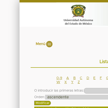
Menú
List
0-9
A
B
C
D
E
F
W
X
Y
Z
O introducir las primeras letras:
Orden: