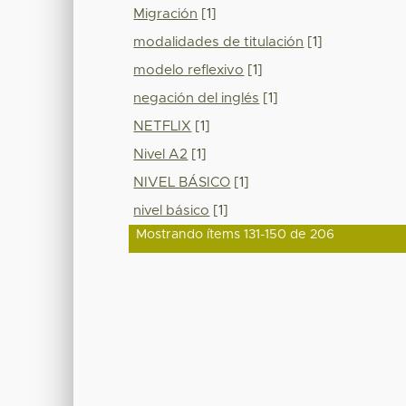
Migración
[1]
modalidades de titulación
[1]
modelo reflexivo
[1]
negación del inglés
[1]
NETFLIX
[1]
Nivel A2
[1]
NIVEL BÁSICO
[1]
nivel básico
[1]
Mostrando ítems 131-150 de 206