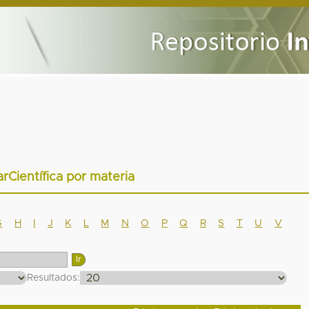
arCientífica por materia
G
H
I
J
K
L
M
N
O
P
Q
R
S
T
U
V
Resultados: