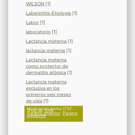
WILSON
[1]
Laberintitis-Etiología
[1]
Labor
[1]
laboratorio
[1]
Lactancia materna
[1]
lactancia materna
[1]
Lactancia materna
como protector de
dermatitis atópica
[1]
Lactancia materna
exclusiva en los
primeros seis meses
de vida
[1]
Mostrando ítems 1737-
1756 de 3219
Página anterior
Página
siguiente