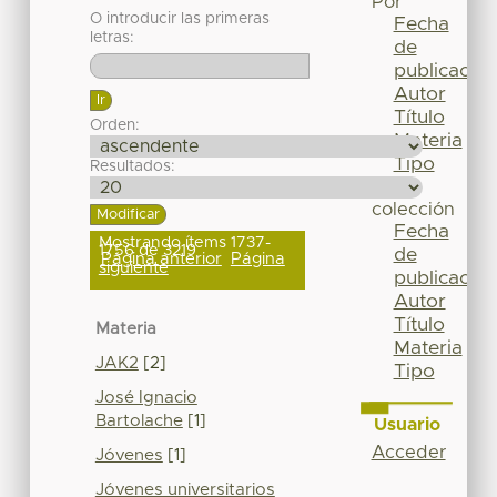
Por
O introducir las primeras
Fecha
letras:
de
publicación
Autor
Título
Orden:
Materia
Tipo
Resultados:
Esta
colección
Fecha
Mostrando ítems 1737-
1756 de 3219
de
Página anterior
Página
siguiente
publicación
Autor
Título
Materia
Materia
JAK2
[2]
Tipo
José Ignacio
Bartolache
[1]
Usuario
Acceder
Jóvenes
[1]
Jóvenes universitarios