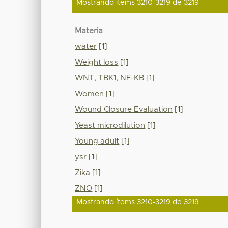
Mostrando ítems 3210-3219 de 3219
Materia
water
[1]
Weight loss
[1]
WNT, TBK1, NF-KB
[1]
Women
[1]
Wound Closure Evaluation
[1]
Yeast microdilution
[1]
Young adult
[1]
ysr
[1]
Zika
[1]
ZNO
[1]
Mostrando ítems 3210-3219 de 3219