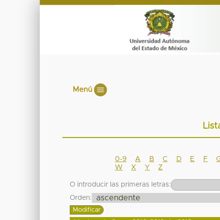
Menú
List
0-9
A
B
C
D
E
F
W
X
Y
Z
O introducir las primeras letras:
Orden: