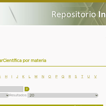
arCientífica por materia
G
H
I
J
K
L
M
N
O
P
Q
R
S
T
U
V
Resultados: