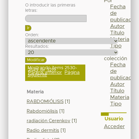
Por
O introducir las primeras
Fecha
letras:
de
publicación
Autor
Título
Orden:
Materia
Tipo
Resultados:
Esta
colección
Fecha
Mostrando ítems 2530-
2549 de 3219
de
Página anterior
Página
siguiente
publicación
Autor
Título
Materia
Materia
RABDOMIÓLISIS
[1]
Tipo
Rabdomiólisis
[1]
Usuario
radiación Cerenkov
[1]
Acceder
Radio dermitis
[1]