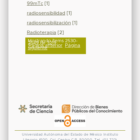
99mTc
[1]
radiosensibilidad
[1]
radiosensibilización
[1]
Radioterapia
[2]
Mostrando ítems 2530-
2549 de 3219
Página anterior
Página
siguiente
Universidad Autónoma del Estado de México
Instituto
Literario #100. Col. Centro
C.P. 50000. Tel. (01-722)