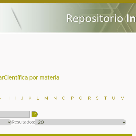
arCientífica por materia
G
H
I
J
K
L
M
N
O
P
Q
R
S
T
U
V
Resultados: