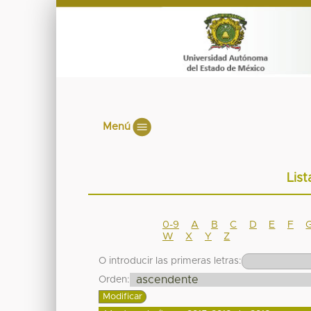
Menú
List
0-9
A
B
C
D
E
F
W
X
Y
Z
O introducir las primeras letras:
Orden: