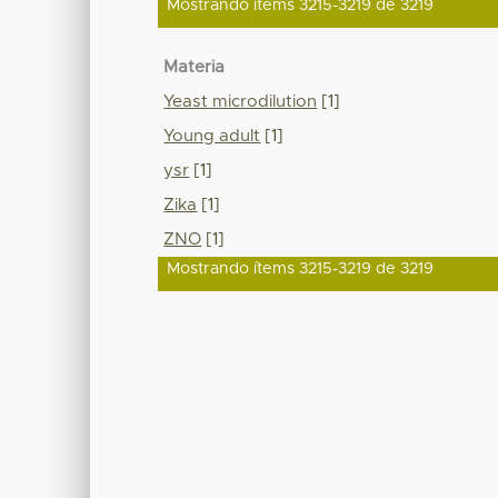
Mostrando ítems 3215-3219 de 3219
Materia
Yeast microdilution
[1]
Young adult
[1]
ysr
[1]
Zika
[1]
ZNO
[1]
Mostrando ítems 3215-3219 de 3219