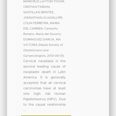
MARICRUZ
;
LAYTON TOVAR,
CRISTIAN FABIAN
;
SANTILLAN BENITEZ,
JONNATHAN GUADALUPE
;
COLIN FERREYRA, MARIA
DEL CARMEN
;
Camarillo
Romero, María del Socorro
;
DOMINGUEZ GARCIA, MA.
VICTORIA
(
Nepal Society of
Obstetricians and
Gynaecologists
,
2013-06-01
)
Cervical neoplasia is the
second leading cause of
neoplastic death in Latin
America. It is generally
accepted that all cervical
carcinomas have at least
one high risk Human
Papillomavirus (HPV). Due
to the causal relationship
...