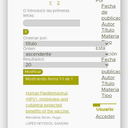
Por
Y
Z
Fecha
O introducir las primeras
de
letras:
publicación
Autor
Título
Materia
Ordenar por:
Tipo
Esta
Orden:
colección
Fecha
Resultados:
de
publicación
Autor
Mostrando ítems 1-1 de 1
Título
Materia
Human Papillomavirus
Tipo
(HPV), minireview and
collateral expected
Usuario
benefits of the vaccine.
Acceder
Mendieta Zerón, Hugo
;
LOPEZ HEYDECK, SANDRA