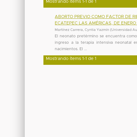
Mostrando ítems 1-1 de 1
ABORTO PREVIO COMO FACTOR DE RI
ECATEPEC LAS AMÉRICAS, DE ENERO 2
Martínez Carrera, Cyntia Yazmín
(
Universidad A
El neonato pretérmino se encuentra como l
ingreso a la terapia intensiva neonatal
nacimientos. El ...
Mostrando ítems 1-1 de 1