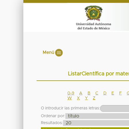
Menú
ListarCientífica por ma
0-9
A
B
C
D
E
F
W
X
Y
Z
O introducir las primeras letras:
Ordenar por:
Resultados: