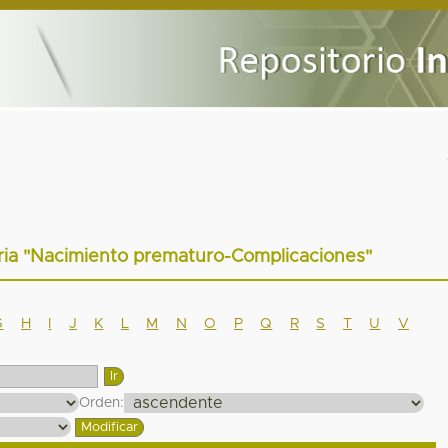
teria "Nacimiento prematuro-Complicaciones"
G
H
I
J
K
L
M
N
O
P
Q
R
S
T
U
V
Orden: