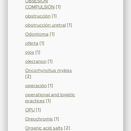
OBSESIÓN
COMPULSIÓN
[1]
obstrucción
[1]
obstrucción uretral
[1]
Odontoma
[1]
oferta
[1]
ojos
[1]
olecranon
[1]
Oncorhynchus mykiss
[2]
operación
[1]
operational and logistic
practices
[1]
OPU
[1]
Oreochromis
[1]
Organic acid salts
[2]