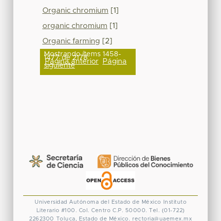
Organic chromium
[1]
organic chromium
[1]
Organic farming
[2]
Mostrando ítems 1458-
1477 de 2178
Página anterior
Página
siguiente
Universidad Autónoma del Estado de México
Instituto
Literario #100. Col. Centro
C.P. 50000. Tel. (01-722)
2262300
Toluca, Estado de México.
rectoria@uaemex.mx