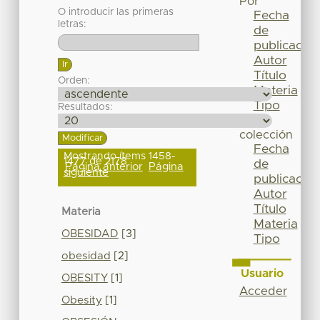
Por
O introducir las primeras
Fecha
letras:
de
publicación
Autor
Título
Orden:
Materia
Tipo
Resultados:
Esta
colección
Fecha
Mostrando ítems 1458-
1477 de 2178
de
Página anterior
Página
siguiente
publicación
Autor
Título
Materia
Materia
OBESIDAD
[3]
Tipo
obesidad
[2]
Usuario
OBESITY
[1]
Acceder
Obesity
[1]