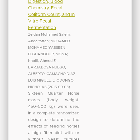
Digestion, Blood
Chemistry, Fecal
Coliform Count, and In
Vitro Fecal
Fermentation
Zeidan Mohamed Salem,
Abdelfattah
;
MOHAMED
MOHAMED YASSEEN
ELGHANDOUR, MONA
;
Kholif, Ahmed E.
;
BARBABOSA PLIEGO,
ALBERTO
;
CAMACHO DIAZ,
LUIS MIGUEL
;
E. ODONGO,
NICHOLAS
(
2015-09-03
)
Sixteen Quarter Horse
mares (body weight:
450–500 kg) were used
in a complete randomized
design to determine the
effects of feeding horses
a high fiber diet with or
without yeast cultures