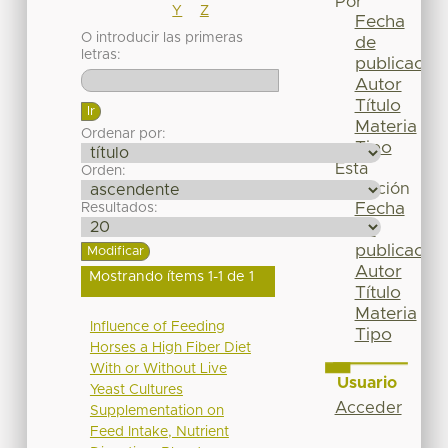
Por
Y
Z
Fecha
O introducir las primeras
de
letras:
publicación
Autor
Título
Materia
Ordenar por:
Tipo
Esta
Orden:
colección
Fecha
Resultados:
de
publicación
Autor
Mostrando ítems 1-1 de 1
Título
Materia
Influence of Feeding
Tipo
Horses a High Fiber Diet
With or Without Live
Usuario
Yeast Cultures
Acceder
Supplementation on
Feed Intake, Nutrient