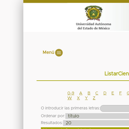
Menú
ListarCien
0-9
A
B
C
D
E
F
W
X
Y
Z
O introducir las primeras letras:
Ordenar por:
Resultados: