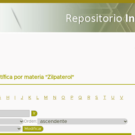
tífica por materia "Zilpaterol"
G
H
I
J
K
L
M
N
O
P
Q
R
S
T
U
V
Orden: