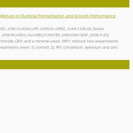
st Mixture on Ruminal Fermentation and Growth Performance
ARO, JOSE GUADALUPE
;
GARCIA LOPEZ, JUAN CARLOS
;
Zeidan
 JOSE RICARDO
;
ALVAREZ FUENTES, GREGORIO
(
ESP
,
2008-11-20
)
ochloride (ZH) and a mineral-yeast (MY) mixture two experiments
treatments were: 1) control; 2) MY (chromium, selenium and zinc