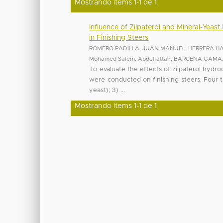
Mostrando ítems 1-1 de 1
Influence of Zilpaterol and Mineral-Yea
in Finishing Steers
ROMERO PADILLA, JUAN MANUEL
;
HERRERA H
Mohamed Salem, Abdelfattah
;
BARCENA GAMA,
To evaluate the effects of zilpaterol hydr
were conducted on finishing steers. Four 
yeast); 3) ...
Mostrando ítems 1-1 de 1