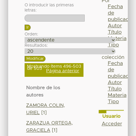
Por
O introducir las primeras
Fecha
letras:
de
publicación
Autor
Título
Orden:
Materia
Tipo
Resultados:
Esta
colección
Fecha
Mostrando ítems 496-503
de 503
de
Página anterior
publicación
Autor
Nombre de los
Título
Materia
autores
Tipo
ZAMORA COLIN,
URIEL
[1]
Usuario
ZARAZUA ORTEGA,
Acceder
GRACIELA
[1]