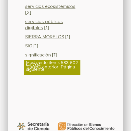
servicios ecosistémicos
[2]
servicios públicos
digitales
[1]
SIERRA MORELOS
[1]
SIG
[1]
significación
[1]
Mostrando ítems 583-602
de 704
Página anterior
Página
siguiente