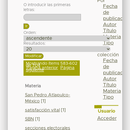
Por
O introducir las primeras
Fecha
letras:
de
publicación
Autor
Título
Orden:
Materia
Tipo
Resultados:
Esta
colección
Fecha
Mostrando ítems 583-602
de 704
de
Página anterior
Página
siguiente
publicación
Autor
Título
Materia
Materia
San Pedro Atlapulco-
Tipo
México
[1]
satisfacción vital
[1]
Usuario
Acceder
SBN
[1]
secciones electorales