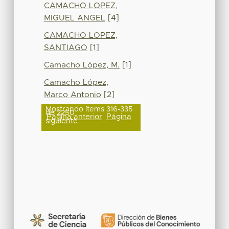
CAMACHO LOPEZ,
MIGUEL ANGEL
[4]
CAMACHO LOPEZ,
SANTIAGO
[1]
Camacho López, M.
[1]
Camacho López,
Marco Antonio
[2]
Mostrando ítems 316-335
de 2250
Página anterior
Página
siguiente