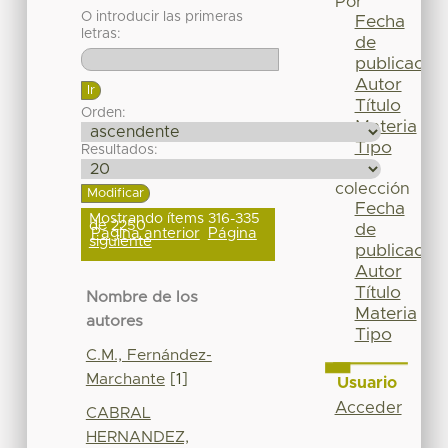
Por
O introducir las primeras
Fecha
letras:
de
publicación
Autor
Título
Orden:
Materia
Tipo
Resultados:
Esta
colección
Fecha
Mostrando ítems 316-335
de 2250
de
Página anterior
Página
siguiente
publicación
Autor
Título
Nombre de los
Materia
autores
Tipo
C.M., Fernández-
Marchante
[1]
Usuario
Acceder
CABRAL
HERNANDEZ,