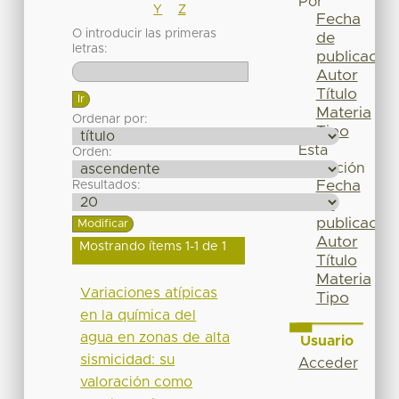
Por
Y
Z
Fecha
O introducir las primeras
de
letras:
publicación
Autor
Título
Materia
Ordenar por:
Tipo
Esta
Orden:
colección
Fecha
Resultados:
de
publicación
Autor
Mostrando ítems 1-1 de 1
Título
Materia
Variaciones atípicas
Tipo
en la química del
agua en zonas de alta
Usuario
sismicidad: su
Acceder
valoración como