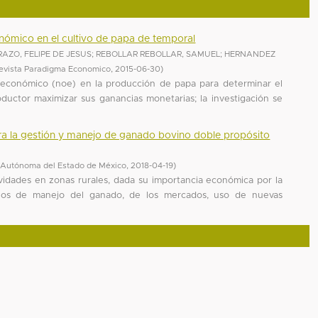
nómico en el cultivo de papa de temporal
AZO, FELIPE DE JESUS
;
REBOLLAR REBOLLAR, SAMUEL
;
HERNANDEZ
Revista Paradigma Economico
,
2015-06-30
)
y económico (noe) en la producción de papa para determinar el
oductor maximizar sus ganancias monetarias; la investigación se
ara la gestión y manejo de ganado bovino doble propósito
 Autónoma del Estado de México
,
2018-04-19
)
ividades en zonas rurales, dada su importancia económica por la
ios de manejo del ganado, de los mercados, uso de nuevas