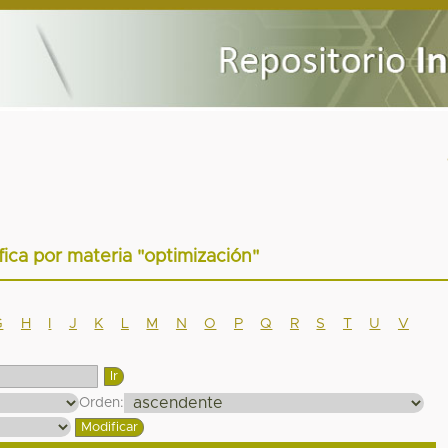
ífica por materia "optimización"
G
H
I
J
K
L
M
N
O
P
Q
R
S
T
U
V
Orden: