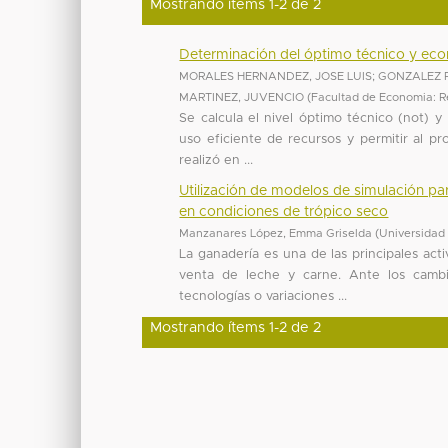
Mostrando ítems 1-2 de 2
Determinación del óptimo técnico y eco
MORALES HERNANDEZ, JOSE LUIS
;
GONZALEZ R
MARTINEZ, JUVENCIO
(
Facultad de Economia: 
Se calcula el nivel óptimo técnico (not) 
uso eficiente de recursos y permitir al pr
realizó en ...
Utilización de modelos de simulación p
en condiciones de trópico seco
Manzanares López, Emma Griselda
(
Universidad
La ganadería es una de las principales act
venta de leche y carne. Ante los camb
tecnologías o variaciones ...
Mostrando ítems 1-2 de 2