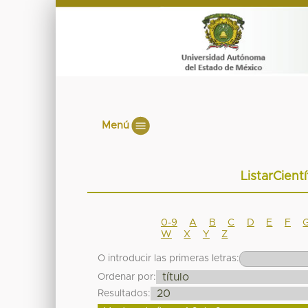
Menú
ListarCient
0-9
A
B
C
D
E
F
W
X
Y
Z
O introducir las primeras letras:
Ordenar por:
Resultados: