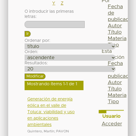
Por
Y
Z
Fecha
O introducir las primeras
de
letras:
publicación
Autor
Título
Materia
Ordenar por:
Tipo
Esta
Orden:
colección
Fecha
Resultados:
de
publicación
Autor
Mostrando ítems 1-1 de 1
Título
Materia
Generación de energía
Tipo
eólica en el valle de
Toluca: viabilidad y uso
Usuario
en aplicaciones
Acceder
ambientales
Quintero, Martín
;
PAVON