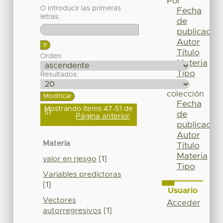
Por
O introducir las primeras
Fecha
letras:
de
publicación
Autor
Título
Orden:
Materia
Tipo
Resultados:
Esta
colección
Fecha
Mostrando ítems 47-51 de
51
de
Página anterior
publicación
Autor
Materia
Título
Materia
valor en riesgo
[1]
Tipo
Variables predictoras
[1]
Usuario
Vectores
Acceder
autorregresivos
[1]