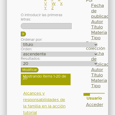
Por
V
W
X
Fecha
Y
Z
de
O introducir las primeras
publicación
letras:
Autor
Título
Materia
Tipo
Ordenar por:
Esta
colección
Orden:
Fecha
de
Resultados:
publicación
Autor
Título
Mostrando ítems 1-20 de
20
Materia
Tipo
Alcances y
Usuario
responsabilidades de
Acceder
la familia en la acción
tutorial