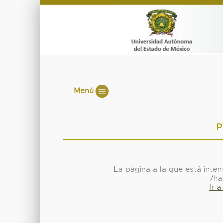
Menú
P
La página a la que está inte
/ha
Ir 