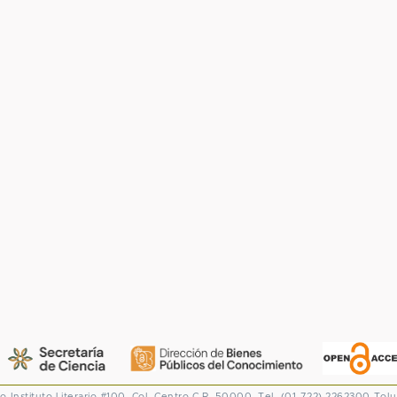
co
Instituto Literario #100. Col. Centro
C.P. 50000. Tel. (01-722) 2262300
Tolu