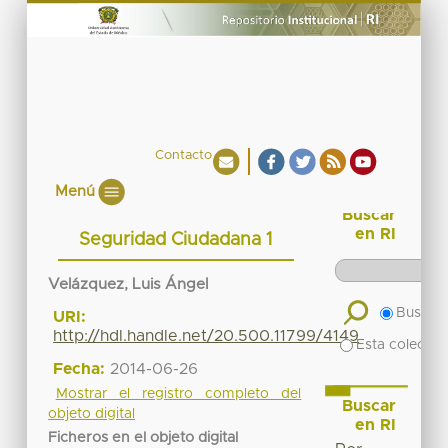
Contacto
Menú
Buscar
en RI
Seguridad Ciudadana 1
Velázquez, Luis Ángel
Buscar 
URI:
http://hdl.handle.net/20.500.11799/4149
Esta colecció
Fecha:
2014-06-26
Mostrar el registro completo del
Buscar
objeto digital
en RI
Ficheros en el objeto digital