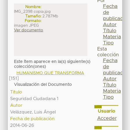
Por
Fecha
Nombre:
IMG_2398 copia.jpg
de
Tamaño:
2.787Mb
publicación
Formato:
Autor
imagen JPEG
Título
Ver documento
Materia
Tipo
Esta
colección
Fecha
Este ítem aparece en la(s) siguiente(s)
de
colección(ones)
publicación
HUMANISMO QUE TRANSFORMA
[151]
Autor
Título
Visualización del Documento
Materia
Título
Tipo
Seguridad Ciudadana 1
Autor
Usuario
Velázquez, Luis Ángel
Acceder
Fecha de publicación
2014-06-26