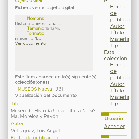
Por
objeto digital
Fecha
Ficheros en el objeto digital
de
Nombre:
publicación
Historia Universitaria ...
Autor
Tamaño:
15.13Mb
Título
Formato:
imagen JPEG
Materia
Ver documento
Tipo
Esta
colección
Fecha
de
Este ítem aparece en la(s) siguiente(s)
publicación
colección(ones)
Autor
[93]
MUSEOS Nueva
Título
Visualización del Documento
Materia
Tipo
Título
Museo de Historia Universitaria "José
Ma. Morelos y Pavón"
Usuario
Autor
Acceder
Velázquez, Luis Ángel
Fecha de publicación