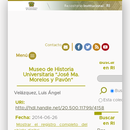
Contacto
Menú
Buscar
en RI
Museo de Historia
Universitaria "José Ma.
Morelos y Pavón"
Buscar 
Velázquez, Luis Ángel
Esta colecció
URI:
http://hdl.handle.net/20.500.11799/4158
Fecha:
2014-06-26
Buscar
en RI
Mostrar el registro completo del