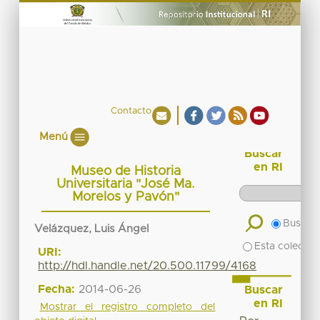
Contacto
Menú
Buscar
en RI
Museo de Historia
Universitaria "José Ma.
Morelos y Pavón"
Buscar 
Velázquez, Luis Ángel
Esta colecció
URI:
http://hdl.handle.net/20.500.11799/4168
Fecha:
2014-06-26
Buscar
en RI
Mostrar el registro completo del