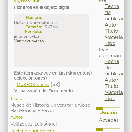
Por
objeto digital
Fecha
Ficheros en el objeto digital
de
Nombre:
publicación
Historia Universitaria ...
Autor
Tamaño:
15.67Mb
Título
Formato:
imagen JPEG
Materia
Ver documento
Tipo
Esta
colección
Fecha
de
Este ítem aparece en la(s) siguiente(s)
publicación
colección(ones)
Autor
[93]
MUSEOS Nueva
Título
Visualización del Documento
Materia
Tipo
Título
Museo de Historia Universitaria "José
Ma. Morelos y Pavón"
Usuario
Autor
Acceder
Velázquez, Luis Ángel
Fecha de publicación