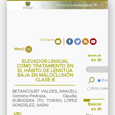
Contacto
Menú
Buscar
en RI
ELEVADOR LINGUAL
COMO TRATAMIENTO EN
EL HÁBITO DE LENGTUA
BAJA EN MALOCLUSIÓN
CLASE III
Buscar 
Esta colecció
BETANCOURT VALDES, ARACELI
;
Centeno-Pedraza, Claudia
;
KUBODERA ITO, TOSHIO
;
LÓPEZ
Buscar
GONZÁLEZ, SARAI
en RI
URI: