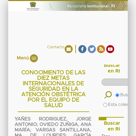
Contacto
Menú
Buscar
en RI
CONOCIMIENTO DE LAS
DIEZ METAS
INTERNACIONALES DE
SEGURIDAD EN LA
ATENCIÓN OBSTÉTRICA
Buscar 
POR EL EQUIPO DE
Esta colecció
SALUD
YAÑES RODRIGUEZ, JORGE
Buscar
ANTONIO
;
OVIEDO ZUÑIGA, ANA
en RI
MARÍA
;
VARGAS SANTILLANA,
MA. DE LOURDES
;
GARCÍA