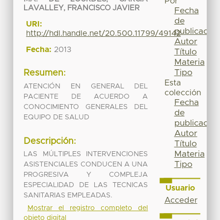
Por
LAVALLEY, FRANCISCO JAVIER
Fecha
de
URI:
publicación
http://hdl.handle.net/20.500.11799/49142
Autor
Fecha:
2013
Título
Materia
Tipo
Resumen:
Esta
ATENCIÓN EN GENERAL DEL
colección
PACIENTE DE ACUERDO A
Fecha
CONOCIMIENTO GENERALES DEL
de
EQUIPO DE SALUD
publicación
Autor
Descripción:
Título
Materia
LAS MÚLTIPLES INTERVENCIONES
Tipo
ASISTENCIALES CONDUCEN A UNA
PROGRESIVA Y COMPLEJA
ESPECIALIDAD DE LAS TECNICAS
Usuario
SANITARIAS EMPLEADAS.
Acceder
Mostrar el registro completo del
objeto digital