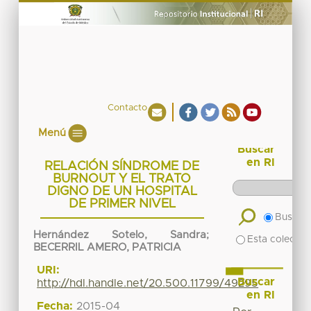
Contacto
Menú
Buscar
en RI
RELACIÓN SÍNDROME DE
BURNOUT Y EL TRATO
DIGNO DE UN HOSPITAL
DE PRIMER NIVEL
Buscar 
Hernández Sotelo, Sandra
;
Esta colecció
BECERRIL AMERO, PATRICIA
URI:
Buscar
http://hdl.handle.net/20.500.11799/49295
en RI
Fecha:
2015-04