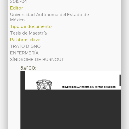
2015-04
Editor
Universidad Autónoma del Estado de
México
Tipo de documento
Tesis de Maestría
Palabras clave
TRATO DIGNO
ENFERMERÍA
SÍNDROME DE BURNOUT
&#160;