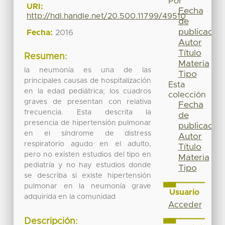
Por
URI:
Fecha
http://hdl.handle.net/20.500.11799/49510
de
publicación
Fecha:
2016
Autor
Título
Resumen:
Materia
la neumonía es una de las
Tipo
principales causas de hospitalización
Esta
en la edad pediátrica; los cuadros
colección
graves de presentan con relativa
Fecha
frecuencia. Esta descrita la
de
presencia de hipertensión pulmonar
publicación
en el síndrome de distress
Autor
respiratorio agudo en el adulto,
Título
pero no existen estudios del tipo en
Materia
pediatría y no hay estudios donde
Tipo
se describa si existe hipertensión
pulmonar en la neumonía grave
Usuario
adquirida en la comunidad
Acceder
Descripción: