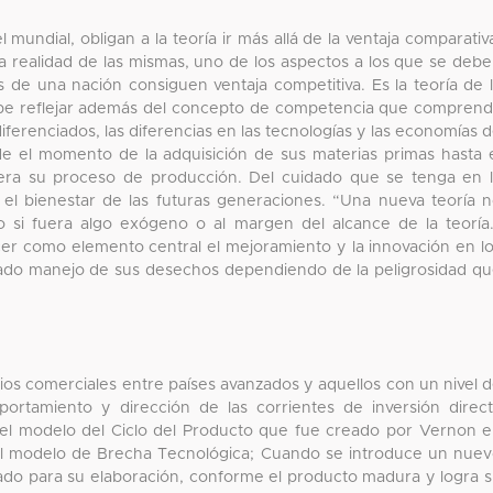
 mundial, obligan a la teoría ir más allá de la ventaja comparativ
 realidad de las mismas, uno de los aspectos a los que se deb
s de una nación consiguen ventaja competitiva. Es la teoría de 
debe reflejar además del concepto de competencia que compren
erenciados, las diferencias en las tecnologías y las economías 
de el momento de la adquisición de sus materias primas hasta 
ra su proceso de producción. Del cuidado que se tenga en 
el bienestar de las futuras generaciones. “Una nueva teoría 
 si fuera algo exógeno o al margen del alcance de la teoría
cer como elemento central el mejoramiento y la innovación en l
uado manejo de sus desechos dependiendo de la peligrosidad q
ios comerciales entre países avanzados y aquellos con un nivel 
portamiento y dirección de las corrientes de inversión direc
r el modelo del Ciclo del Producto que fue creado por Vernon 
del modelo de Brecha Tecnológica; Cuando se introduce un nue
zado para su elaboración, conforme el producto madura y logra 