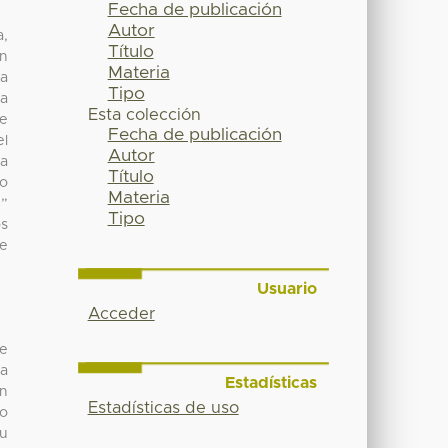
Fecha de publicación
Autor
a,
Título
en
Materia
la
Tipo
da
Esta colección
de
Fecha de publicación
el
Autor
la
Título
no
Materia
.”
Tipo
os
ue
Usuario
Acceder
de
ta
Estadísticas
en
Estadísticas de uso
vo
su