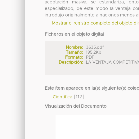
aceptación masiva, se estandariza, e
especializado, de este modo la ventaja c
introdujo originalmente a naciones menos 
Mostrar el registro completo del objeto dig
Ficheros en el objeto digital
Nombre:
3635.pdf
Tamaño:
195.2Kb
Formato:
PDF
Descripción:
LA VENTAJA COMPETITIVA 
Este ítem aparece en la(s) siguiente(s) cole
[117]
Científica
Visualización del Documento