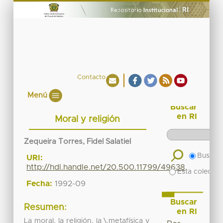
Contacto
Menú
Buscar
en RI
Moral y religión
Zequeira Torres, Fidel Salatiel
Buscar 
URI:
http://hdl.handle.net/20.500.11799/49638
Esta colecció
Fecha:
1992-09
Buscar
Resumen:
en RI
La moral, la religión, la \.metafísica y