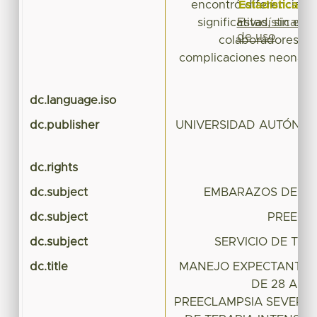
Estadísticas
encontró diferencias 
Estadísticas
significativas, sin e
de uso
colaboradores o
complicaciones neonatal
dc.language.iso
dc.publisher
UNIVERSIDAD AUTÓNOM
dc.rights
dc.subject
EMBARAZOS DE 28
dc.subject
PREECL
dc.subject
SERVICIO DE TER
dc.title
MANEJO EXPECTANTE 
DE 28 A 3
PREECLAMPSIA SEVERA E