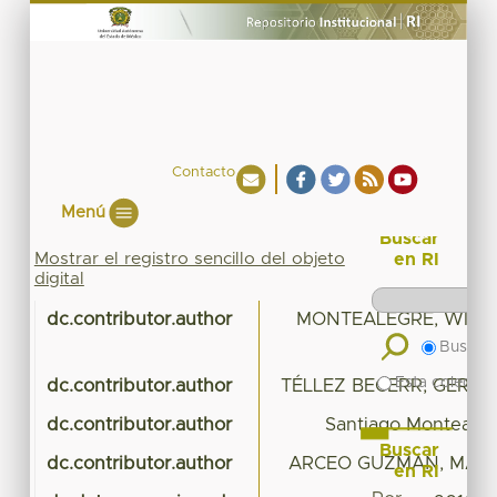
Contacto
Menú
Buscar
Mostrar el registro sencillo del objeto
en RI
digital
dc.contributor.author
MONTEALEGRE, WILF
Buscar 
Esta colecció
dc.contributor.author
TÉLLEZ BECERR, GERA
dc.contributor.author
Santiago Montealegr
Buscar
dc.contributor.author
ARCEO GUZMAN, MARI
en RI