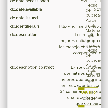
Por
dc.date.accessioned
2016-0
Fecha
dc.date.available
2016-0
de
publicación
dc.date.issued
Autor
Título
dc.identifier.uri
http://hdl.handle.net/20
Materia
dc.description
Los resultados n
Tipo
Esta
mejores en el grupo de p
colección
les manejo con interrupc
Fecha
comparación de la
de
man
publicación
Autor
dc.description.abstract
Existe controversia 
Título
perinatales del manejo
Materia
mejores que en la interr
Tipo
en las pacientes con em
34 semanas con preeclam
Usuario
una revisión sistemá
Acceder
que comparó am