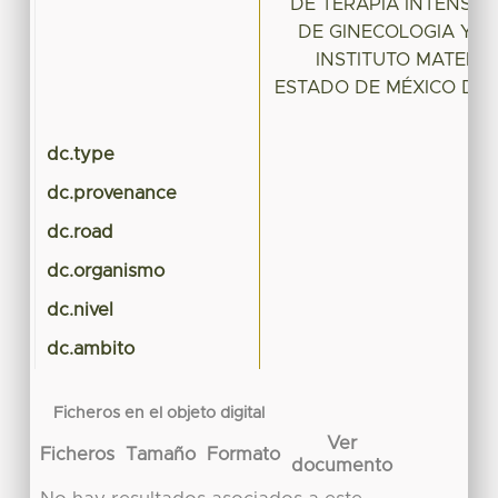
DE TERAPIA INTENSIV
DE GINECOLOGIA Y O
INSTITUTO MATERNO
ESTADO DE MÉXICO DE 
A 
dc.type
dc.provenance
dc.road
dc.organismo
dc.nivel
dc.ambito
Ficheros en el objeto digital
Ver
Ficheros
Tamaño
Formato
documento