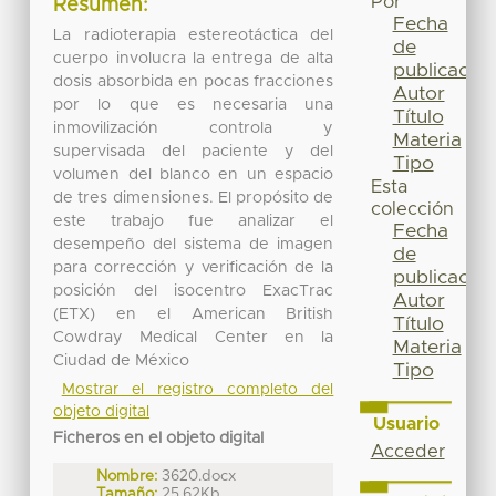
Por
Resumen:
Fecha
La radioterapia estereotáctica del
de
cuerpo involucra la entrega de alta
publicación
dosis absorbida en pocas fracciones
Autor
por lo que es necesaria una
Título
inmovilización controla y
Materia
supervisada del paciente y del
Tipo
volumen del blanco en un espacio
Esta
de tres dimensiones. El propósito de
colección
este trabajo fue analizar el
Fecha
desempeño del sistema de imagen
de
para corrección y verificación de la
publicación
posición del isocentro ExacTrac
Autor
(ETX) en el American British
Título
Cowdray Medical Center en la
Materia
Ciudad de México
Tipo
Mostrar el registro completo del
objeto digital
Usuario
Ficheros en el objeto digital
Acceder
Nombre:
3620.docx
Tamaño:
25.62Kb