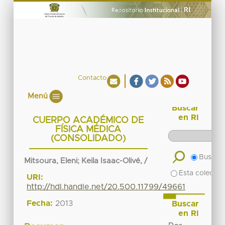
Contacto
Menú
Buscar
en RI
CUERPO ACADÉMICO DE
FÍSICA MÉDICA
(CONSOLIDADO)
Buscar 
Mitsoura, Eleni
;
Keila Isaac-Olivé, /
Esta colecció
URI:
http://hdl.handle.net/20.500.11799/49661
Fecha:
2013
Buscar
en RI