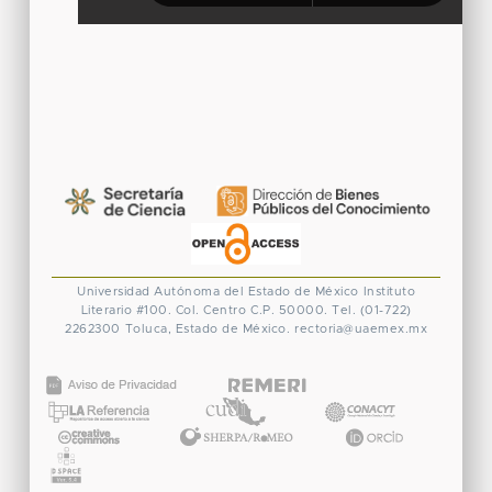
Universidad Autónoma del Estado de México
Instituto
Literario #100. Col. Centro
C.P. 50000. Tel. (01-722)
2262300
Toluca, Estado de México.
rectoria@uaemex.mx
CONACYT