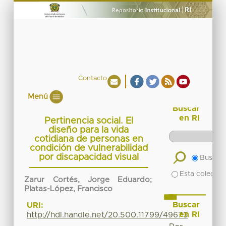
Contacto
Menú
Buscar
en RI
Pertinencia social. El
diseño para la vida
cotidiana de personas en
condición de vulnerabilidad
por discapacidad visual
Buscar 
Esta colecció
Zarur Cortés, Jorge Eduardo
;
Platas-López, Francisco
Buscar
URI:
en RI
http://hdl.handle.net/20.500.11799/49673