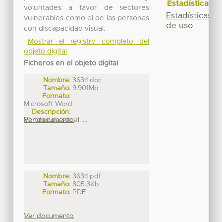
Estadísticas
voluntades a favor de sectores
Estadísticas
vulnerables como el de las personas
de uso
con discapacidad visual.
Mostrar el registro completo del
objeto digital
Ficheros en el objeto digital
Nombre:
3634.doc
Tamaño:
9.901Mb
Formato:
Microsoft Word
Descripción:
Pertinencia social. ...
Ver documento
Nombre:
3634.pdf
Tamaño:
805.3Kb
Formato:
PDF
Ver documento