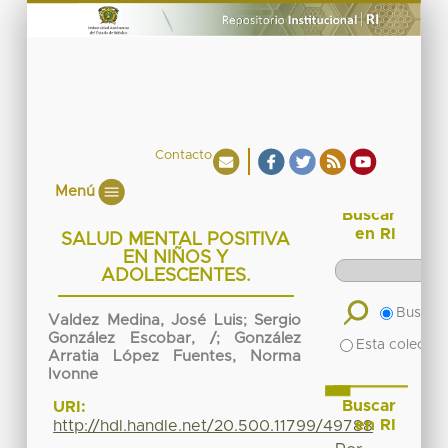
Contacto
Menú
Buscar
en RI
SALUD MENTAL POSITIVA
EN NIÑOS Y
ADOLESCENTES.
Buscar 
Valdez Medina, José Luis
;
Sergio
González Escobar, /
;
González
Esta colecció
Arratia López Fuentes, Norma
Ivonne
Buscar
URI:
en RI
http://hdl.handle.net/20.500.11799/49788