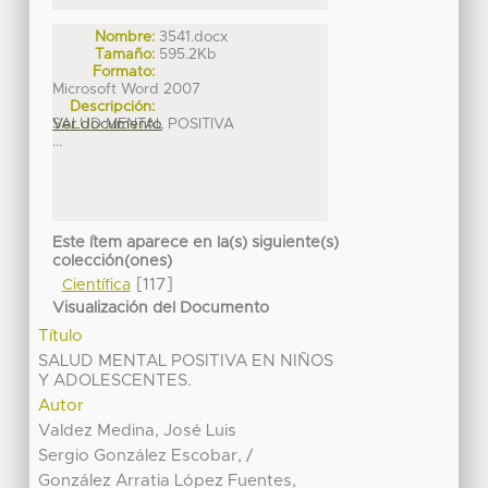
Nombre:
3541.docx
Tamaño:
595.2Kb
Formato:
Microsoft Word 2007
Descripción:
SALUD MENTAL POSITIVA
Ver documento
...
Este ítem aparece en la(s) siguiente(s)
colección(ones)
[117]
Científica
Visualización del Documento
Título
SALUD MENTAL POSITIVA EN NIÑOS
Y ADOLESCENTES.
Autor
Valdez Medina, José Luis
Sergio González Escobar, /
González Arratia López Fuentes,