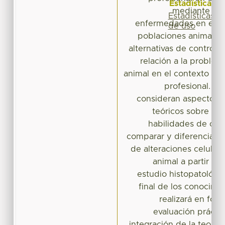
Estadísticas
mediante la i
Estadísticas
enfermedades en el in
de uso
poblaciones animales, 
alternativas de control 
relación a la problema
animal en el contexto de
profesional. En 
consideran aspectos 
teóricos sobre pat
habilidades de cono
comparar y diferenciar lo
de alteraciones celular
animal a partir de
estudio histopatológic
final de los conocimie
realizará en for
evaluación práctic
integración de la teoría 