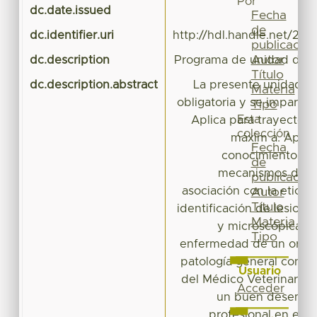
Por
dc.date.issued
Fecha
de
dc.identifier.uri
http://hdl.handle.net/20
publicación
Autor
dc.description
Programa de unidad de a
Título
dc.description.abstract
La presente unidad de
Materia
obligatoria y se imparte e
Tipo
Esta
Aplica para trayectoria
colección
máxim a. Aport
Fecha
conocimientos pa
de
mecanismos de e
publicación
asociación con la etiologi
Autor
Título
identificación de lesion
Materia
y microscópicas 
Tipo
enfermedad de un organ
patología general contri
Usuario
del Médico Veterinario 
Acceder
un buen desempeñ
profesional en el a