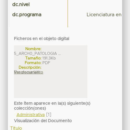
dc.nivel
dc.programa
Licenciatura en Mé
Ficheros en el objeto digital
Nombre:
5_ARCH0_PATOLOGIA ...
Tamaño:
191.3Kb
Formato:
PDF
Descripción:
Programa UA
Ver documento
Este ítem aparece en la(s) siguiente(s)
colección(ones)
[1]
Administrativa
Visualización del Documento
Título