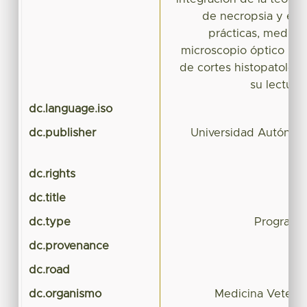
de necropsia y en e
prácticas, median
microscopio óptico par
de cortes histopatológ
su lectura 
dc.language.iso
dc.publisher
Universidad Autónom
dc.rights
dc.title
P
dc.type
Programa
dc.provenance
dc.road
dc.organismo
Medicina Veterin