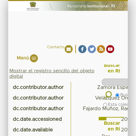
Contacto
Menú
Buscar
Mostrar el registro sencillo del objeto
en RI
digital
dc.contributor.author
Zamora Espinosa
Buscar 
dc.contributor.author
Velázquez Ordoñ
Esta colecció
dc.contributor.author
Fajardo Muñoz, Raúl
dc.date.accessioned
2016-
Buscar
en RI
dc.date.available
2016-