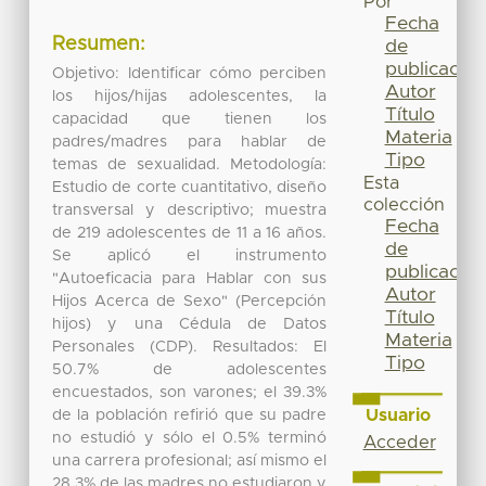
Por
Fecha
Resumen:
de
publicación
Objetivo: Identificar cómo perciben
Autor
los hijos/hijas adolescentes, la
Título
capacidad que tienen los
Materia
padres/madres para hablar de
Tipo
temas de sexualidad. Metodología:
Esta
Estudio de corte cuantitativo, diseño
colección
transversal y descriptivo; muestra
Fecha
de 219 adolescentes de 11 a 16 años.
de
Se aplicó el instrumento
publicación
"Autoeficacia para Hablar con sus
Autor
Hijos Acerca de Sexo" (Percepción
Título
hijos) y una Cédula de Datos
Materia
Personales (CDP). Resultados: El
Tipo
50.7% de adolescentes
encuestados, son varones; el 39.3%
Usuario
de la población refirió que su padre
no estudió y sólo el 0.5% terminó
Acceder
una carrera profesional; así mismo el
28.3% de las madres no estudiaron y