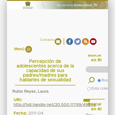
Contacto
Menú
Buscar
en RI
Percepción de
adolescentes acerca de la
capacidad de sus
padres/madres para
hablarles de sexualidad
Buscar 
Esta colecció
Rubio Reyes, Laura
URI:
Buscar
http://hdl.handle.net/20.500.11799/49978
en RI
Fecha:
2011-04