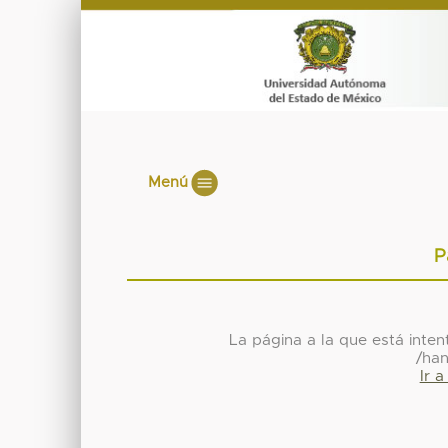
Menú
P
La página a la que está inte
/ha
Ir 