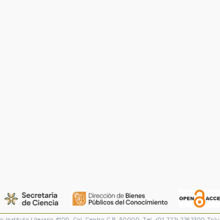
co
Instituto Literario #100. Col. Centro
C.P. 50000. Tel. (01-722) 2262300
Tolu