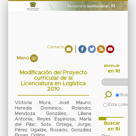
Contacto
Menú
Buscar
en RI
Modificación del Proyecto
curricular de la
Licenciatura en Logística
2010
Buscar 
Victoria Mora, José Mauro
;
Esta colecció
Heredia Dominico, Rolando
;
Mendoza González, Liliana
Antonia
;
Reyes Espinosa, María
Buscar
del Pilar
;
Soto Ortega, Jorge
;
en RI
Pérez Ugalde, Rosario
;
González
Flores, Odilón