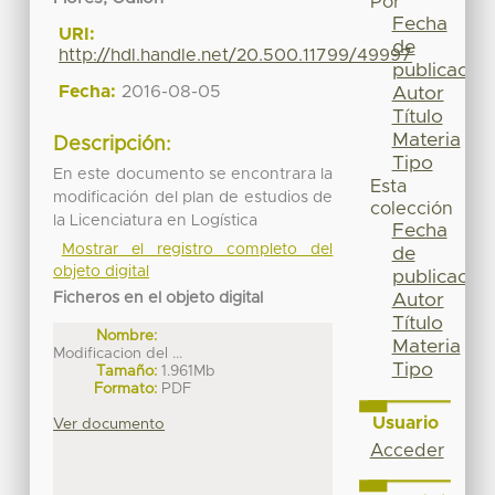
Por
Fecha
URI:
de
http://hdl.handle.net/20.500.11799/49997
publicación
Fecha:
2016-08-05
Autor
Título
Materia
Descripción:
Tipo
En este documento se encontrara la
Esta
modificación del plan de estudios de
colección
la Licenciatura en Logística
Fecha
Mostrar el registro completo del
de
objeto digital
publicación
Ficheros en el objeto digital
Autor
Título
Nombre:
Materia
Modificacion del ...
Tipo
Tamaño:
1.961Mb
Formato:
PDF
Usuario
Ver documento
Acceder