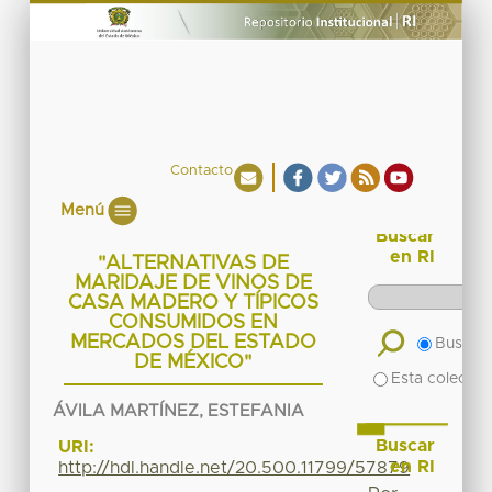
Contacto
Menú
Buscar
en RI
"ALTERNATIVAS DE
MARIDAJE DE VINOS DE
CASA MADERO Y TÍPICOS
CONSUMIDOS EN
MERCADOS DEL ESTADO
Buscar 
DE MÉXICO"
Esta colecció
ÁVILA MARTÍNEZ, ESTEFANIA
Buscar
URI:
en RI
http://hdl.handle.net/20.500.11799/57879