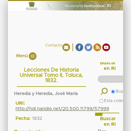
Contacto
Menú
Buscar
en RI
Lecciones De Historia
Universal Tomo II, Toluca,
1832.
Buscar 
Heredia y Heredia, José María
Esta colecció
URI:
http://hdl.handle.net/20.500.11799/57999
Fecha:
1832
Buscar
en RI