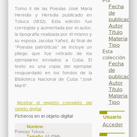
Por
Fecha
Tomo II de las Poesías José María
de
Heredia y Heredia publicado en
publicación
Toluca (1832). Esta edición fue
Autor
corregida y aumentada por el autor,
Título
la tipografía realizada por él mismo y
Materia
su esposa Jacoba Yañez. Al final de
Tipo
“Poesías patrióticas” se incluye un
Esta
pliego que fue retirado de los
colección
ejemplares enviados a Cuba. El
Fecha
texto es una copia del ejemplar
de
resguardado en los fondos de la
publicación
Biblioteca Nacional de Cuba "José
Autor
Martí".
Título
Materia
Tipo
Mostrar el registro completo del
objeto digital
Ficheros en el objeto digital
Usuario
Acceder
Nombre:
Poesías Toluca. ...
Tamaño:
44.41Mb