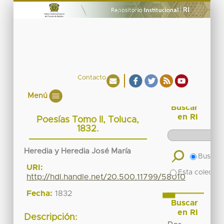
Contacto
Menú
Buscar
en RI
Poesías Tomo II, Toluca,
1832.
Heredia y Heredia José María
Buscar 
URI:
Esta colecció
http://hdl.handle.net/20.500.11799/58010
Fecha:
1832
Buscar
en RI
Descripción: