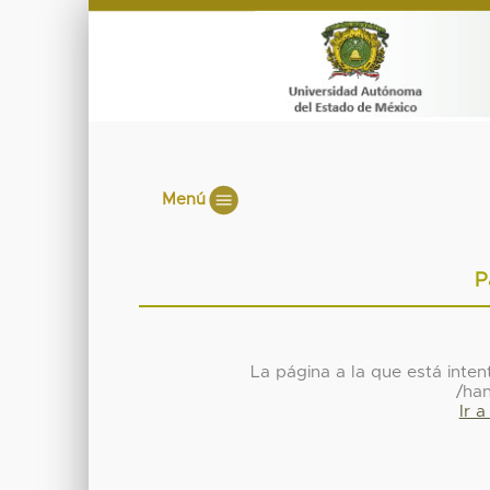
Menú
P
La página a la que está inte
/ha
Ir 