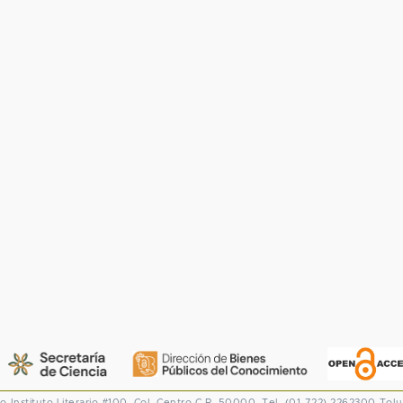
co
Instituto Literario #100. Col. Centro
C.P. 50000. Tel. (01-722) 2262300
Tolu