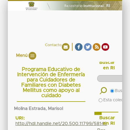
Contacto
Menú
Buscar
en RI
Programa Educativo de
Intervención de Enfermería
para Cuidadores de
Familiares con Diabetes
Mellitus como apoyo al
Buscar 
cuidado
Esta colecció
Molina Estrada, Marisol
Buscar
URI:
en RI
http://hdl.handle.net/20.500.11799/58149