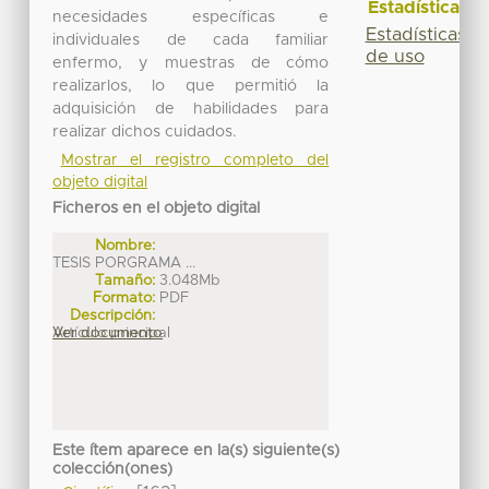
Estadísticas
necesidades específicas e
Estadísticas
individuales de cada familiar
de uso
enfermo, y muestras de cómo
realizarlos, lo que permitió la
adquisición de habilidades para
realizar dichos cuidados.
Mostrar el registro completo del
objeto digital
Ficheros en el objeto digital
Nombre:
TESIS PORGRAMA ...
Tamaño:
3.048Mb
Formato:
PDF
Descripción:
Artículo principal
Ver documento
Este ítem aparece en la(s) siguiente(s)
colección(ones)